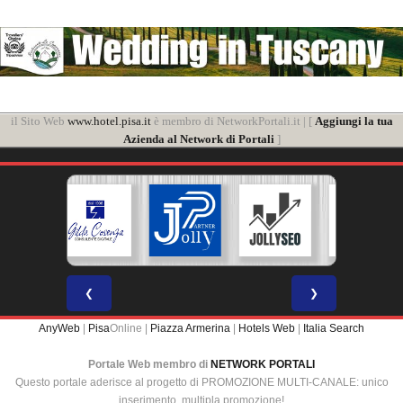
il Sito Web
www.hotel.pisa.it
è membro di NetworkPortali.it | [
Aggiungi la tua
Azienda al Network di Portali
]
❮
❯
AnyWeb
|
Pisa
Online |
Piazza Armerina
|
Hotels Web
|
Italia Search
Portale Web membro di
NETWORK PORTALI
Questo portale aderisce al progetto di PROMOZIONE MULTI-CANALE: unico
inserimento, multipla promozione!