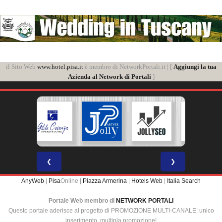
il Sito Web
www.hotel.pisa.it
è membro di NetworkPortali.it | [
Aggiungi la tua
Azienda al Network di Portali
]
❮
❯
AnyWeb
|
Pisa
Online |
Piazza Armerina
|
Hotels Web
|
Italia Search
Portale Web membro di
NETWORK PORTALI
Questo portale aderisce al progetto di PROMOZIONE MULTI-CANALE: unico
inserimento, multipla promozione!