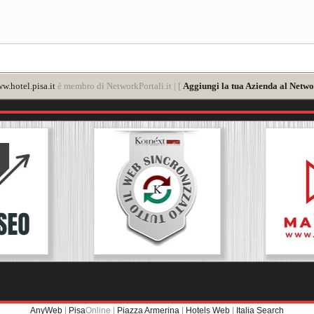
w.hotel.pisa.it
è membro di NetworkPortali.it | [
Aggiungi la tua Azienda al Netwo
AnyWeb
|
Pisa
Online |
Piazza Armerina
|
Hotels Web
|
Italia Search