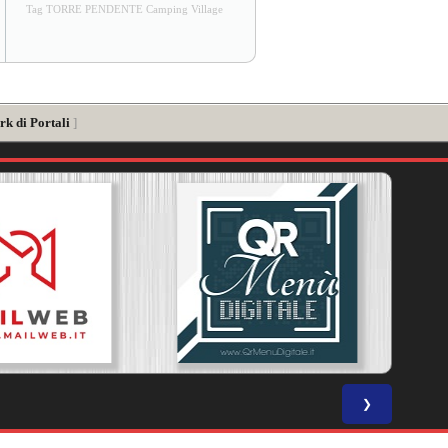
Tag TORRE PENDENTE Camping Village
rk di Portali
]
❯