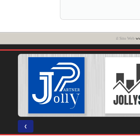
il Sito Web
ww
❮