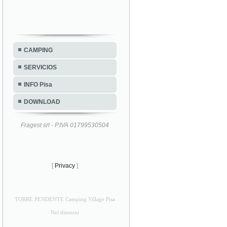
CAMPING
SERVICIOS
INFO Pisa
DOWNLOAD
Fragest srl - P.IVA 01799530504
[
Privacy
]
TORRE PENDENTE Camping Village Pisa
Nei dintorni