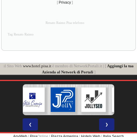
[
Privacy
]
Renato Raimo Pisa telefono
Tag Renato Raimo
il Sito Web
www.hotel.pisa.it
è membro di NetworkPortali.it | [
Aggiungi la tua
Azienda al Network di Portali
]
❮
❯
AnyWeb
|
Pisa
Online |
Piazza Armerina
|
Hotels Web
|
Italia Search