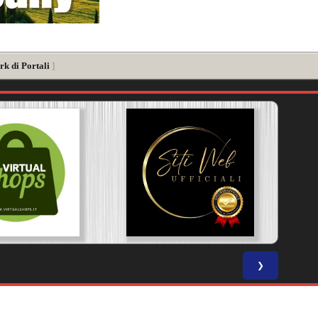
rk di Portali
]
❯