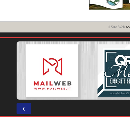
il Sito Web
ww
❮