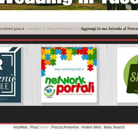
w.hotel.pisa.it
è membro di NetworkPortali.it | [
Aggiungi la tua Azienda al Netwo
AnyWeb
|
Pisa
Online |
Piazza Armerina
|
Hotels Web
|
Italia Search