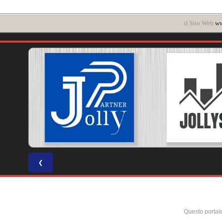
il Sito Web
ww
❮
Questo portal