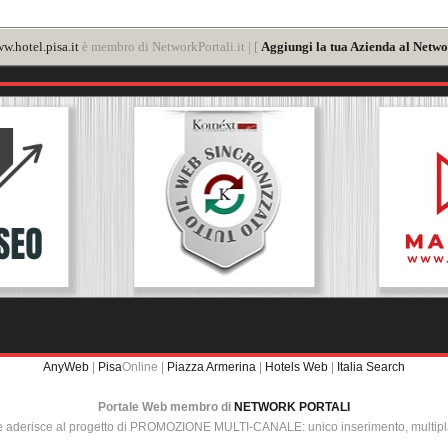
w.hotel.pisa.it
è membro di NetworkPortali.it | [
Aggiungi la tua Azienda al Netwo
AnyWeb
|
Pisa
Online |
Piazza Armerina
|
Hotels Web
|
Italia Search
Portale Web membro di
NETWORK PORTALI
e aderisce al progetto di PROMOZIONE MULTI-CANALE: unico inserimento, multip