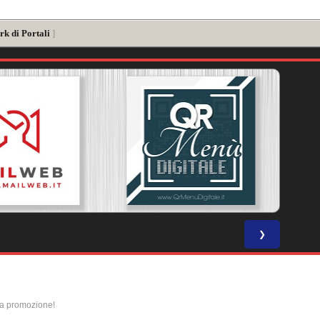
rk di Portali
]
❯
la promozione!