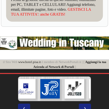
per PC, TABLET e CELLULARI! Aggiungi telefono,
email, illimitate pagine, foto e video.
GESTISCI LA
TUA ATTIVITA': anche GRATIS!
il Sito Web
www.hotel.pisa.it
è membro di NetworkPortali.it | [
Aggiungi la tua
Azienda al Network di Portali
]
❮
❯