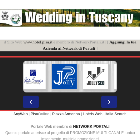
il Sito Web
www.hotel.pisa.it
è membro di NetworkPortali.it | [
Aggiungi la tua
Azienda al Network di Portali
]
❮
❯
AnyWeb
|
Pisa
Online |
Piazza Armerina
|
Hotels Web
|
Italia Search
Portale Web membro di
NETWORK PORTALI
Questo portale aderisce al progetto di PROMOZIONE MULTI-CANALE: unico
inserimento, multipla promozione!