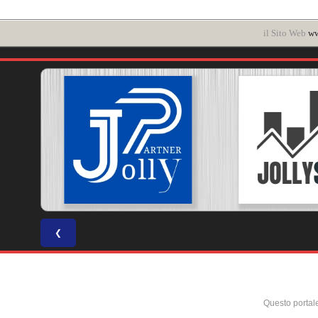
il Sito Web
ww
❮
Questo portal