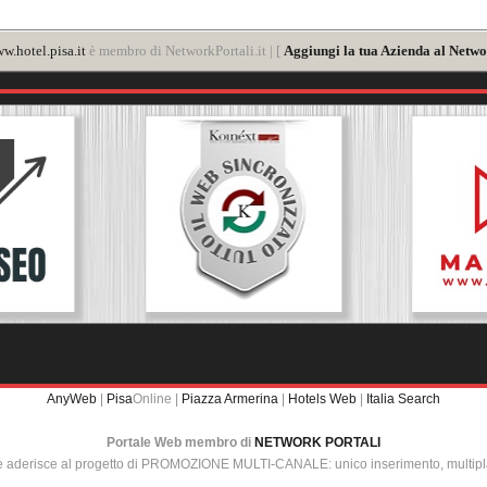
w.hotel.pisa.it
è membro di NetworkPortali.it | [
Aggiungi la tua Azienda al Netwo
AnyWeb
|
Pisa
Online |
Piazza Armerina
|
Hotels Web
|
Italia Search
Portale Web membro di
NETWORK PORTALI
e aderisce al progetto di PROMOZIONE MULTI-CANALE: unico inserimento, multip