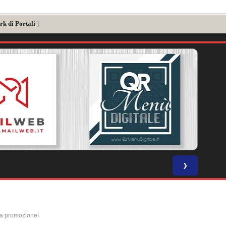
rk di Portali
]
❯
la promozione!