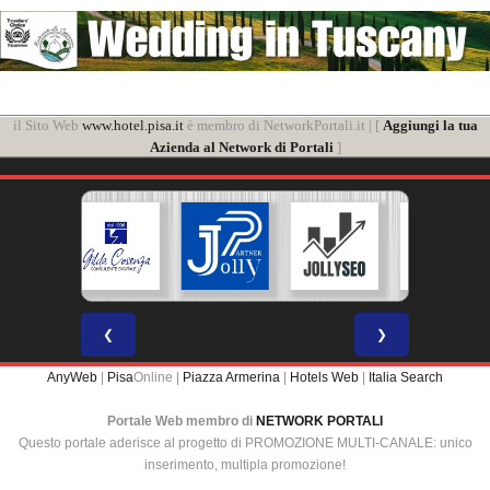
il Sito Web
www.hotel.pisa.it
è membro di NetworkPortali.it | [
Aggiungi la tua
Azienda al Network di Portali
]
❮
❯
AnyWeb
|
Pisa
Online |
Piazza Armerina
|
Hotels Web
|
Italia Search
Portale Web membro di
NETWORK PORTALI
Questo portale aderisce al progetto di PROMOZIONE MULTI-CANALE: unico
inserimento, multipla promozione!