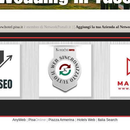
w.hotel.pisa.it
è membro di NetworkPortali.it | [
Aggiungi la tua Azienda al Netwo
AnyWeb
|
Pisa
Online |
Piazza Armerina
|
Hotels Web
|
Italia Search