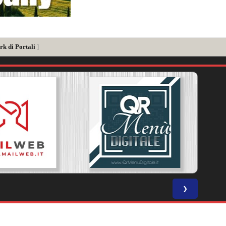
rk di Portali
]
❯