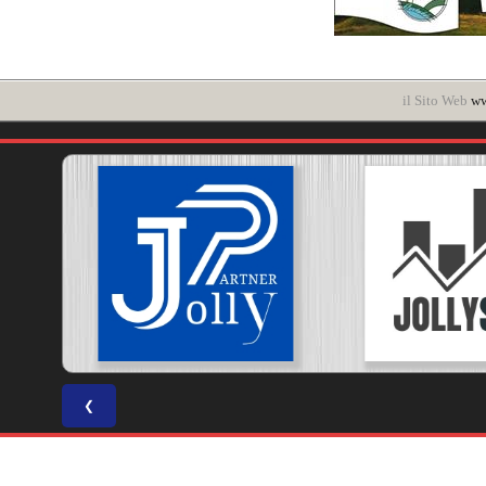
il Sito Web
ww
❮