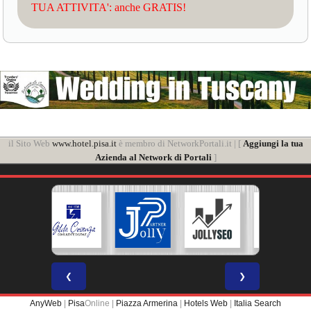
TUA ATTIVITA': anche GRATIS!
il Sito Web
www.hotel.pisa.it
è membro di NetworkPortali.it | [
Aggiungi la tua
Azienda al Network di Portali
]
❮
❯
AnyWeb
|
Pisa
Online |
Piazza Armerina
|
Hotels Web
|
Italia Search