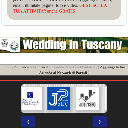
email, illimitate pagine, foto e video.
GESTISCI LA
TUA ATTIVITA': anche GRATIS!
il Sito Web
www.hotel.pisa.it
è membro di NetworkPortali.it | [
Aggiungi la tua
Azienda al Network di Portali
]
❮
❯