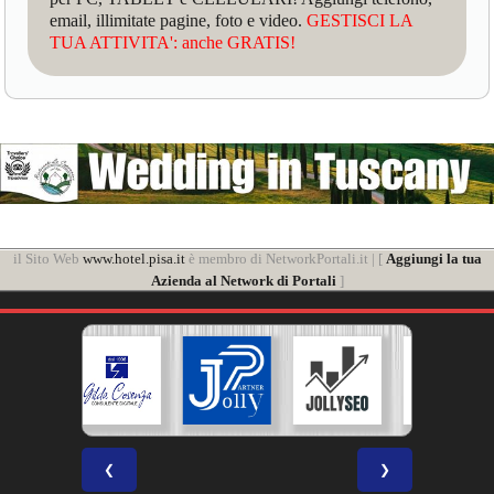
email, illimitate pagine, foto e video.
GESTISCI LA
TUA ATTIVITA': anche GRATIS!
il Sito Web
www.hotel.pisa.it
è membro di NetworkPortali.it | [
Aggiungi la tua
Azienda al Network di Portali
]
❮
❯