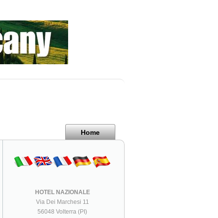
Home
HOTEL NAZIONALE
Via Dei Marchesi 11
56048 Volterra (PI)