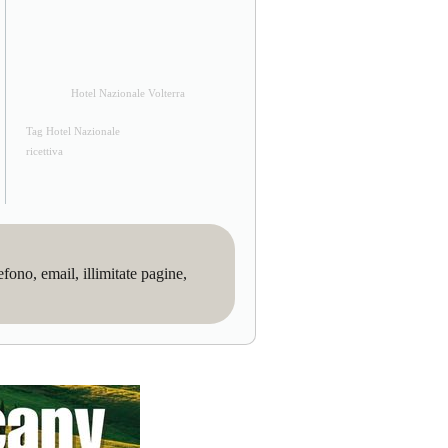
Hotel Nazionale Volterra
Tag Hotel Nazionale
ricettiva
no, email, illimitate pagine,