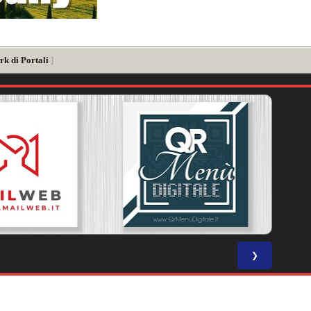
rk di Portali
]
❯