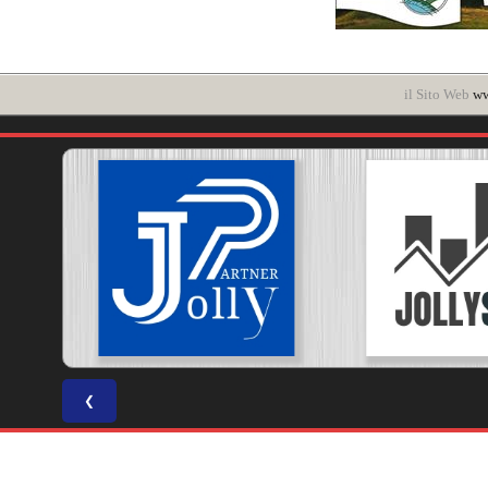
il Sito Web
ww
❮