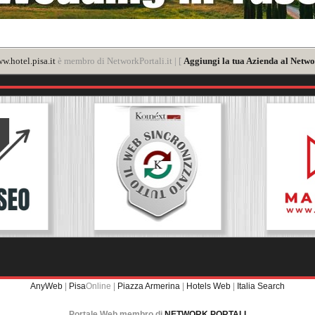
w.hotel.pisa.it
è membro di NetworkPortali.it | [
Aggiungi la tua Azienda al Netwo
AnyWeb
|
Pisa
Online |
Piazza Armerina
|
Hotels Web
|
Italia Search
Portale Web membro di
NETWORK PORTALI