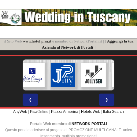
il Sito Web
www.hotel.pisa.it
è membro di NetworkPortali.it | [
Aggiungi la tua
Azienda al Network di Portali
]
❮
❯
AnyWeb
|
Pisa
Online |
Piazza Armerina
|
Hotels Web
|
Italia Search
Portale Web membro di
NETWORK PORTALI
Questo portale aderisce al progetto di PROMOZIONE MULTI-CANALE: unico
inserimento, multipla promozione!