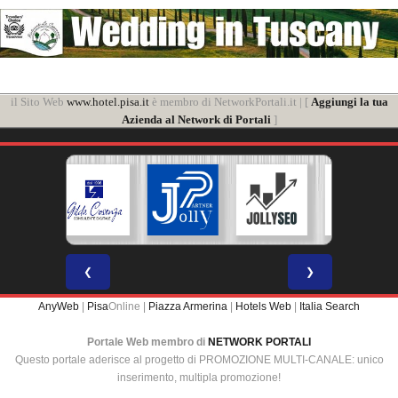
il Sito Web
www.hotel.pisa.it
è membro di NetworkPortali.it | [
Aggiungi la tua
Azienda al Network di Portali
]
❮
❯
AnyWeb
|
Pisa
Online |
Piazza Armerina
|
Hotels Web
|
Italia Search
Portale Web membro di
NETWORK PORTALI
Questo portale aderisce al progetto di PROMOZIONE MULTI-CANALE: unico
inserimento, multipla promozione!