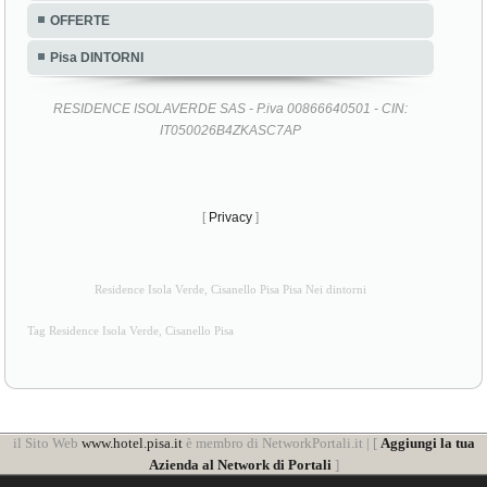
OFFERTE
Pisa DINTORNI
RESIDENCE ISOLAVERDE SAS - P.iva 00866640501 - CIN:
IT050026B4ZKASC7AP
[
Privacy
]
Residence Isola Verde, Cisanello Pisa Pisa Nei dintorni
Tag Residence Isola Verde, Cisanello Pisa
il Sito Web
www.hotel.pisa.it
è membro di NetworkPortali.it | [
Aggiungi la tua
Azienda al Network di Portali
]