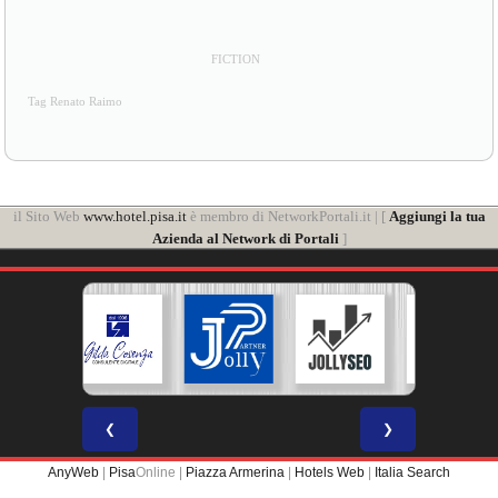
FICTION
Tag Renato Raimo
il Sito Web
www.hotel.pisa.it
è membro di NetworkPortali.it | [
Aggiungi la tua
Azienda al Network di Portali
]
❮
❯
AnyWeb
|
Pisa
Online |
Piazza Armerina
|
Hotels Web
|
Italia Search