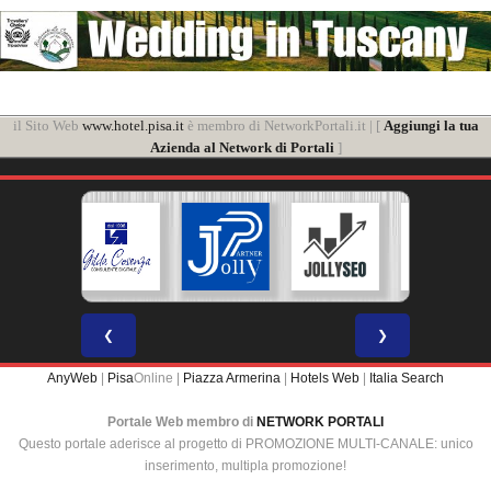
il Sito Web
www.hotel.pisa.it
è membro di NetworkPortali.it | [
Aggiungi la tua
Azienda al Network di Portali
]
❮
❯
AnyWeb
|
Pisa
Online |
Piazza Armerina
|
Hotels Web
|
Italia Search
Portale Web membro di
NETWORK PORTALI
Questo portale aderisce al progetto di PROMOZIONE MULTI-CANALE: unico
inserimento, multipla promozione!