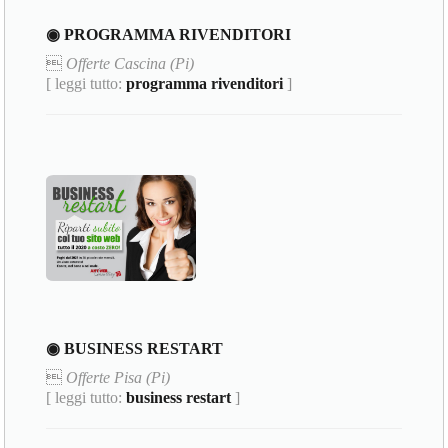
◉ PROGRAMMA RIVENDITORI

Offerte Cascina (Pi)
[ leggi tutto:
programma rivenditori
]
◉ BUSINESS RESTART

Offerte Pisa (Pi)
[ leggi tutto:
business restart
]