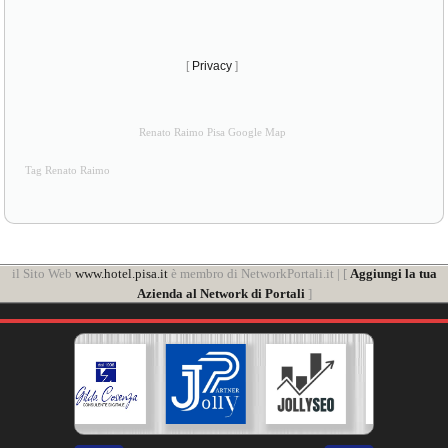
[
Privacy
]
Renato Raimo Pisa Google Map
Tag Renato Raimo
il Sito Web
www.hotel.pisa.it
è membro di NetworkPortali.it | [
Aggiungi la tua
Azienda al Network di Portali
]