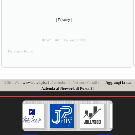
[
Privacy
]
Renato Raimo Pisa Google Map
Tag Renato Raimo
il Sito Web
www.hotel.pisa.it
è membro di NetworkPortali.it | [
Aggiungi la tua
Azienda al Network di Portali
]