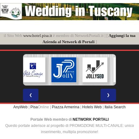
il Sito Web
www.hotel.pisa.it
è membro di NetworkPortali.it | [
Aggiungi la tua
Azienda al Network di Portali
]
❮
❯
AnyWeb
|
Pisa
Online |
Piazza Armerina
|
Hotels Web
|
Italia Search
Portale Web membro di
NETWORK PORTALI
Questo portale aderisce al progetto di PROMOZIONE MULTI-CANALE: unico
inserimento, multipla promozione!