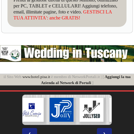
per PC, TABLET e CELLULARI! Aggiungi telefono,
email, illimitate pagine, foto e video.
GESTISCI LA
TUA ATTIVITA': anche GRATIS!
il Sito Web
www.hotel.pisa.it
è membro di NetworkPortali.it | [
Aggiungi la tua
Azienda al Network di Portali
]
❮
❯