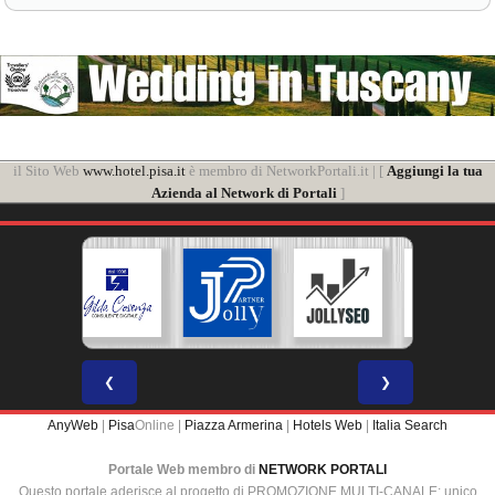
il Sito Web
www.hotel.pisa.it
è membro di NetworkPortali.it | [
Aggiungi la tua
Azienda al Network di Portali
]
❮
❯
AnyWeb
|
Pisa
Online |
Piazza Armerina
|
Hotels Web
|
Italia Search
Portale Web membro di
NETWORK PORTALI
Questo portale aderisce al progetto di PROMOZIONE MULTI-CANALE: unico