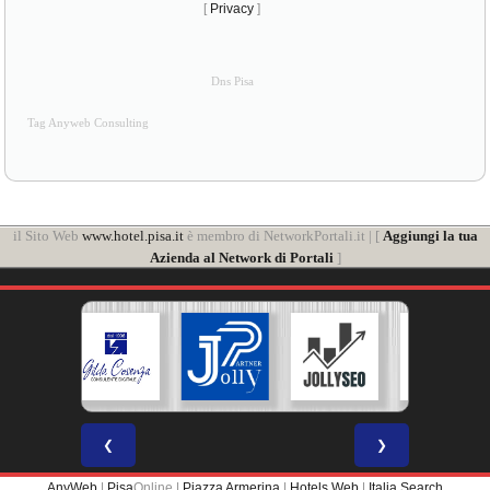
[
Privacy
]
Dns Pisa
Tag Anyweb Consulting
il Sito Web
www.hotel.pisa.it
è membro di NetworkPortali.it | [
Aggiungi la tua
Azienda al Network di Portali
]
❮
❯
AnyWeb
|
Pisa
Online |
Piazza Armerina
|
Hotels Web
|
Italia Search