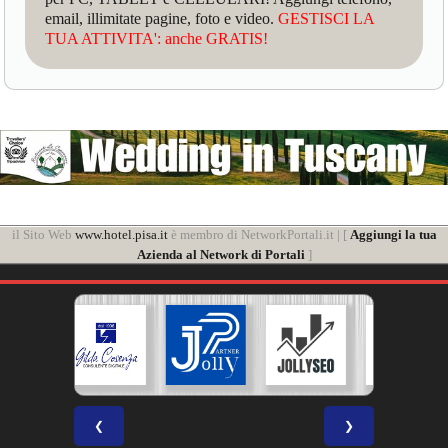
email, illimitate pagine, foto e video.
GESTISCI LA
TUA ATTIVITA': anche GRATIS!
il Sito Web
www.hotel.pisa.it
è membro di NetworkPortali.it | [
Aggiungi la tua
Azienda al Network di Portali
]
❮
❯